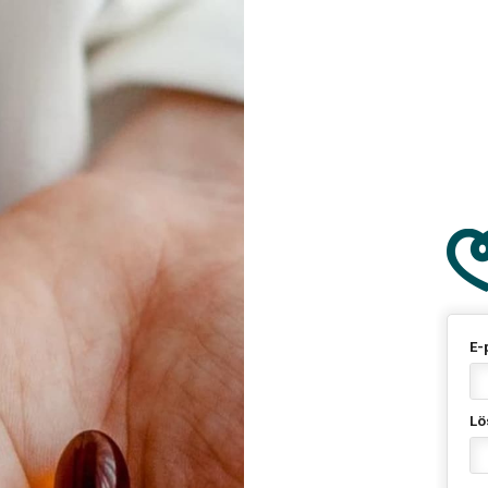
E-
Lö