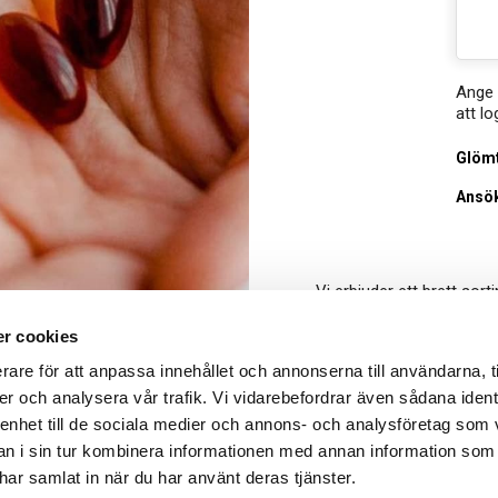
Ange 
att lo
Glömt
Ansö
Vi erbjuder ett brett so
Med drygt 160 leverantöre
återförsäljare i Sverige, 
r cookies
för att bidra till ök
rare för att anpassa innehållet och annonserna till användarna, t
er och analysera vår trafik. Vi vidarebefordrar även sådana ident
Vi är även agentur för 
 enhet till de sociala medier och annons- och analysföretag som 
och kosttillskott på d
 i sin tur kombinera informationen med annan information som
e har samlat in när du har använt deras tjänster.