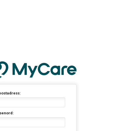
postadress:
senord: